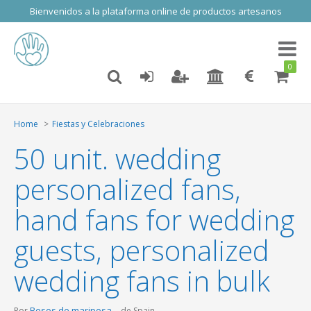
Bienvenidos a la plataforma online de productos artesanos
Toggl
naviga
0
Home
Fiestas y Celebraciones
50 unit. wedding
personalized fans,
hand fans for wedding
guests, personalized
wedding fans in bulk
Besos de mariposa
Por
de Spain