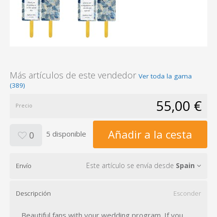
Más artículos de este vendedor
Ver toda la gama
(389)
55,00 €
Precio
Añadir a la cesta
5 disponible
0
Este artículo se envía desde
Spain
Envío
Descripción
Esconder
Beautiful fans with your wedding program. If you