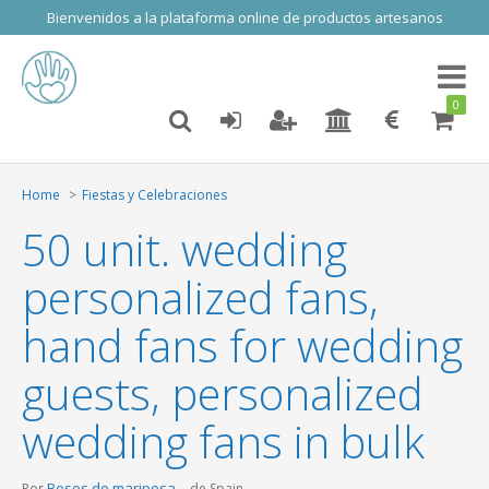
Bienvenidos a la plataforma online de productos artesanos
Toggl
naviga
0
Home
Fiestas y Celebraciones
50 unit. wedding
personalized fans,
hand fans for wedding
guests, personalized
wedding fans in bulk
Besos de mariposa
Por
de Spain