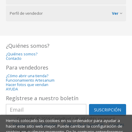
Perfil de vendedor
Ver
¿Quiénes somos?
¿Quiénes somos?
Contacto
Para vendedores
¿Cómo abrir una tienda?
Funcionamiento Artesanum
Hacer fotos que vendan
AYUDA
Regístrese a nuestro boletín
SUSCRIPCIÓN
Copyright © 2016 Castelltort Ldt. All rights reserved.
Hemos colocado las cookies en su ordenador para ayudar a
Términos y condiciones
Política de privacidad
Cookies
hacer este sitio web mejor. Puede cambiar la configuración de
POWERED
cookies en cualquier momento. De lo contrario,entenderemos