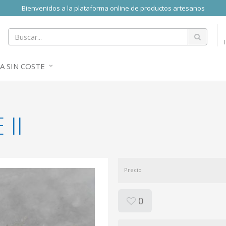
Bienvenidos a la plataforma online de productos artesanos
A SIN COSTE
 II
Precio
0