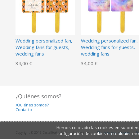
Wedding personalized fan,
Wedding personalized fan,
Wedding fans for guests,
Wedding fans for guests,
wedding fans
wedding fans
34,00 €
34,00 €
¿Quiénes somos?
¿Quiénes somos?
Contacto
Hemos colocado las cookies en su ordena
Copyright © 2016 Castelltort Ldt. All rights reserved.
Términos y condiciones
Po
configuración de cookies en cualquier m