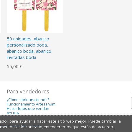
50 unidades. Abanico
personalizado boda,
abanico boda, abanico
invitadas boda
55,00 €
Para vendedores
¿Cómo abrir una tienda?
Funcionamiento Artesanum
Hacer fotos que vendan
AYUDA
dor para ayudar a hacer este sitio web mejor. Puede cambiar la
lítica de privacidad
Cookies
omento. De lo contrario,entenderemos que estás de acuerdo.