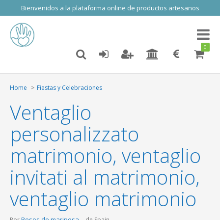
Bienvenidos a la plataforma online de productos artesanos
Toggl
naviga
0
Home
Fiestas y Celebraciones
Ventaglio
personalizzato
matrimonio, ventaglio
invitati al matrimonio,
ventaglio matrimonio
Besos de mariposa
Por
de Spain