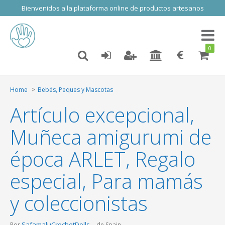
Bienvenidos a la plataforma online de productos artesanos
Toggl
naviga
0
Home
Bebés, Peques y Mascotas
Artículo excepcional,
Muñeca amigurumi de
época ARLET, Regalo
especial, Para mamás
y coleccionistas
SafamaluCrochetDolls
Por
de Spain