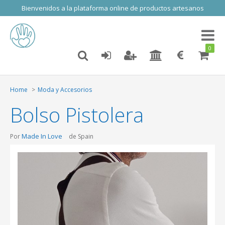
Bienvenidos a la plataforma online de productos artesanos
Toggl
naviga
0
Home
Moda y Accesorios
Bolso Pistolera
Made In Love
Por
de Spain