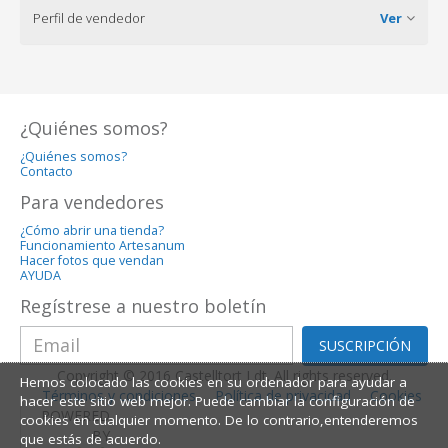
Perfil de vendedor
Ver
¿Quiénes somos?
¿Quiénes somos?
Contacto
Para vendedores
¿Cómo abrir una tienda?
Funcionamiento Artesanum
Hacer fotos que vendan
AYUDA
Regístrese a nuestro boletín
SUSCRIPCIÓN
Copyright © 2016 Castelltort Ldt. All rights reserved.
Hemos colocado las cookies en su ordenador para ayudar a
Términos y condiciones
Política de privacidad
Cookies
hacer este sitio web mejor. Puede cambiar la configuración de
POWERED
cookies en cualquier momento. De lo contrario,entenderemos
BY
que estás de acuerdo.