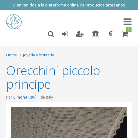
Bienvenidos a la plataforma online de productos artesanos
Toggl
naviga
0
Home
Joyería y bisutería
Orecchini piccolo
principe
Simona Ravì
Por
de Italy