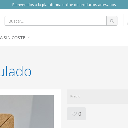
Bienvenidos a la plataforma online de productos artesanos
A SIN COSTE
zulado
Precio
0