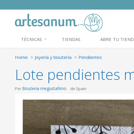
TÉCNICAS
TIENDAS
ABRE TU TIEND
Home
Joyería y bisutería
Pendientes
Lote pendientes m
Bisuteria megustafimo
Por
de Spain