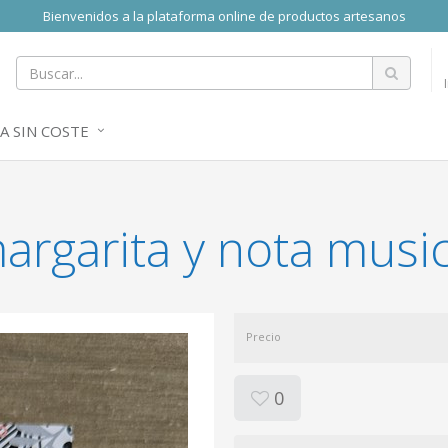
Bienvenidos a la plataforma online de productos artesanos
A SIN COSTE
argarita y nota music
Precio
0