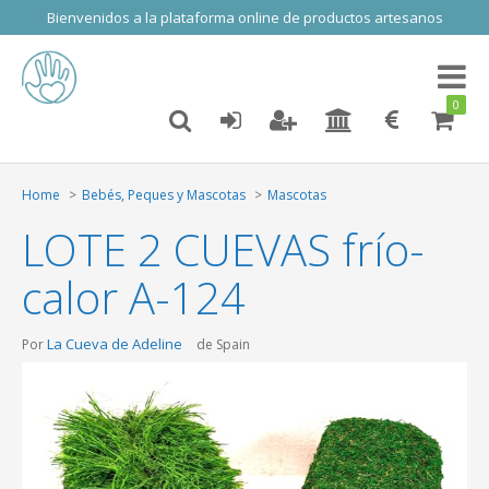
Bienvenidos a la plataforma online de productos artesanos
Toggl
naviga
0
Home
Bebés, Peques y Mascotas
Mascotas
LOTE 2 CUEVAS frío-
calor A-124
La Cueva de Adeline
Por
de Spain