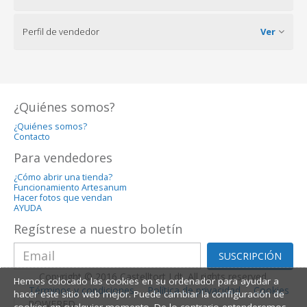
Perfil de vendedor
Ver
¿Quiénes somos?
¿Quiénes somos?
Contacto
Para vendedores
¿Cómo abrir una tienda?
Funcionamiento Artesanum
Hacer fotos que vendan
AYUDA
Regístrese a nuestro boletín
SUSCRIPCIÓN
Copyright © 2016 Castelltort Ldt. All rights reserved.
Hemos colocado las cookies en su ordenador para ayudar a
Términos y condiciones
Política de privacidad
Cookies
hacer este sitio web mejor. Puede cambiar la configuración de
POWERED