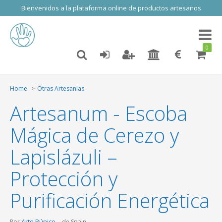
Bienvenidos a la plataforma online de productos artesanos
Toggl
naviga
0
Home
Otras Artesanias
Artesanum - Escoba
Mágica de Cerezo y
Lapislázuli –
Protección y
Purificación Energética
Arte Rúnico
Por
de Spain