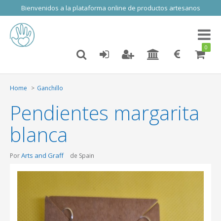
Bienvenidos a la plataforma online de productos artesanos
Toggl
naviga
0
Home
Ganchillo
Pendientes margarita
blanca
Arts and Graff
Por
de Spain