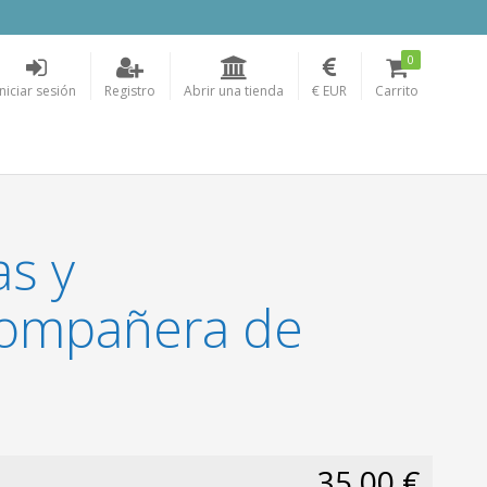
0
Iniciar sesión
Registro
Abrir una tienda
€ EUR
Carrito
s y
Compañera de
35,00 €