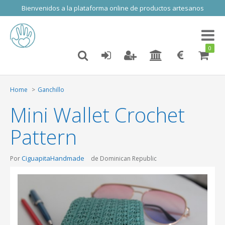
Bienvenidos a la plataforma online de productos artesanos
Toggl
naviga
0
Home
Ganchillo
Mini Wallet Crochet
Pattern
CiguapitaHandmade
Por
de Dominican Republic