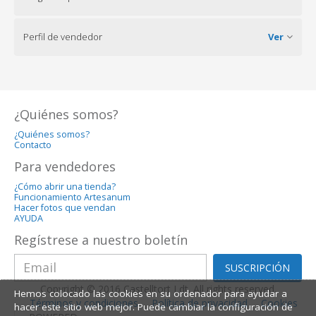
Perfil de vendedor
Ver
¿Quiénes somos?
¿Quiénes somos?
Contacto
Para vendedores
¿Cómo abrir una tienda?
Funcionamiento Artesanum
Hacer fotos que vendan
AYUDA
Regístrese a nuestro boletín
SUSCRIPCIÓN
Copyright © 2016 Castelltort Ldt. All rights reserved.
Hemos colocado las cookies en su ordenador para ayudar a
Términos y condiciones
Política de privacidad
Cookies
hacer este sitio web mejor. Puede cambiar la configuración de