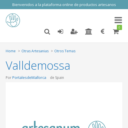
Bienvenidos a la plataforma online de productos artesanos
Toggl
naviga
0
Home
Otras Artesanias
Otros Temas
Valldemossa
PortalesdeMallorca
Por
de Spain