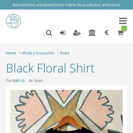
Bienvenidos a la plataforma online de productos artesanos
Toggl
naviga
0
Home
Moda y Accesorios
Ropa
Black Floral Shirt
Kék Ló
Por
de Spain