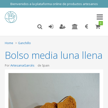
Bienvenidos a la plataforma online de productos artesanos
Toggl
naviga
0
Home
Ganchillo
Bolso media luna llena
ArtesanaGarcés
Por
de Spain