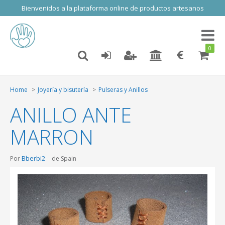
Bienvenidos a la plataforma online de productos artesanos
Toggl
naviga
0
Home
Joyería y bisutería
Pulseras y Anillos
ANILLO ANTE
MARRON
Bberbi2
Por
de Spain