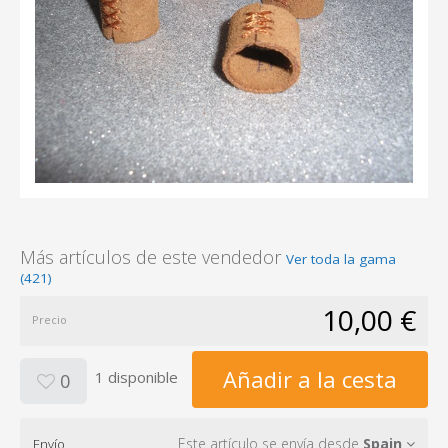
Más artículos de este vendedor
Ver toda la gama
(421)
10,00 €
Precio
Añadir a la cesta
1 disponible
0
Este artículo se envía desde
Spain
Envío