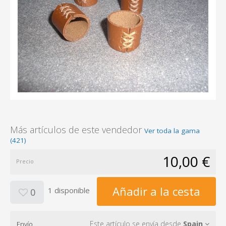
Más artículos de este vendedor
Ver toda la gama
(421)
10,00 €
Precio
Añadir a la cesta
1 disponible
0
Este artículo se envía desde
Spain
Envío