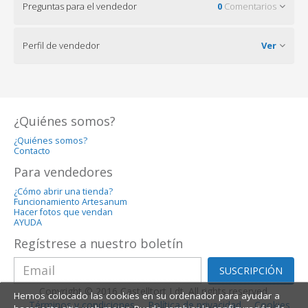
Preguntas para el vendedor
0
Comentarios
Perfil de vendedor
Ver
¿Quiénes somos?
¿Quiénes somos?
Contacto
Para vendedores
¿Cómo abrir una tienda?
Funcionamiento Artesanum
Hacer fotos que vendan
AYUDA
Regístrese a nuestro boletín
SUSCRIPCIÓN
Copyright © 2016 Castelltort Ldt. All rights reserved.
Hemos colocado las cookies en su ordenador para ayudar a
Términos y condiciones
Política de privacidad
Cookies