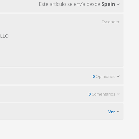
Este artículo se envía desde
Spain
Esconder
ILLO
0
Opiniones
0
Comentarios
Ver