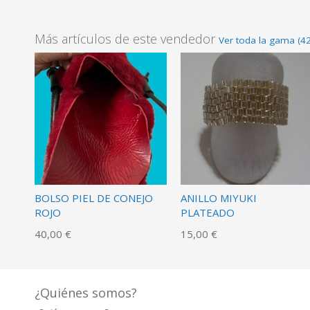
Más artículos de este vendedor
Ver toda la gama (4
BOLSO PIEL DE CONEJO
ANILLO MIYUKI
ROJO
PLATEADO
40,00 €
15,00 €
¿Quiénes somos?