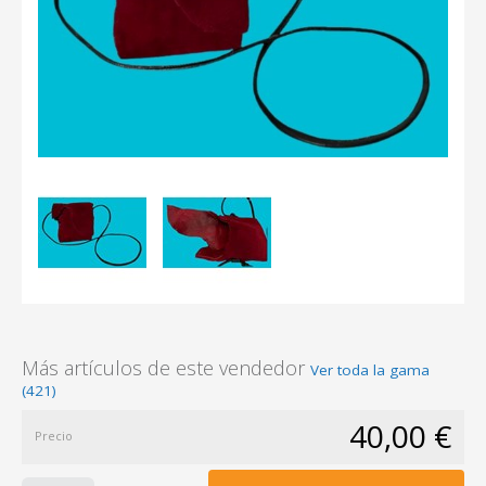
Más artículos de este vendedor
Ver toda la gama
(421)
40,00 €
Precio