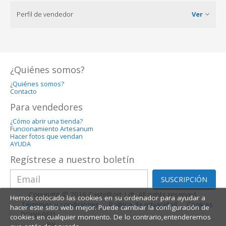
Perfil de vendedor
Ver
¿Quiénes somos?
¿Quiénes somos?
Contacto
Para vendedores
¿Cómo abrir una tienda?
Funcionamiento Artesanum
Hacer fotos que vendan
AYUDA
Regístrese a nuestro boletín
SUSCRIPCIÓN
Copyright © 2016 Castelltort Ldt. All rights reserved.
Hemos colocado las cookies en su ordenador para ayudar a
Términos y condiciones
Política de privacidad
Cookies
hacer este sitio web mejor. Puede cambiar la configuración de
POWERED
cookies en cualquier momento. De lo contrario,entenderemos
BY