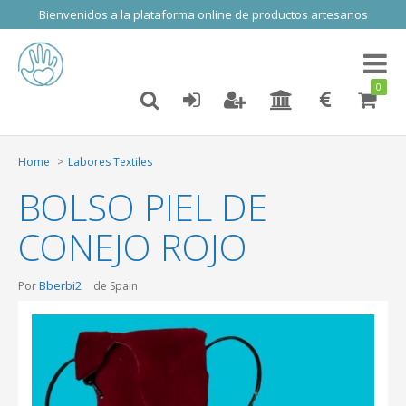
Bienvenidos a la plataforma online de productos artesanos
Toggl
naviga
0
Home
Labores Textiles
BOLSO PIEL DE
CONEJO ROJO
Bberbi2
Por
de Spain