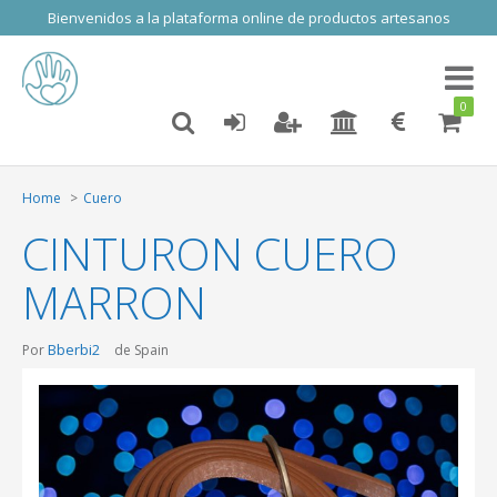
Bienvenidos a la plataforma online de productos artesanos
Toggl
naviga
0
Home
Cuero
CINTURON CUERO
MARRON
Bberbi2
Por
de Spain