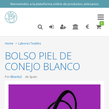
Bienvenidos a la plataforma online de productos artesanos
Toggl
naviga
0
Home
Labores Textiles
BOLSO PIEL DE
CONEJO BLANCO
Bberbi2
Por
de Spain