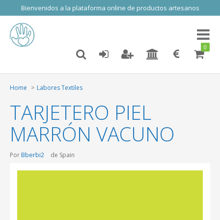
Bienvenidos a la plataforma online de productos artesanos
Toggl
naviga
0
Home
Labores Textiles
TARJETERO PIEL
MARRÓN VACUNO
Bberbi2
Por
de Spain