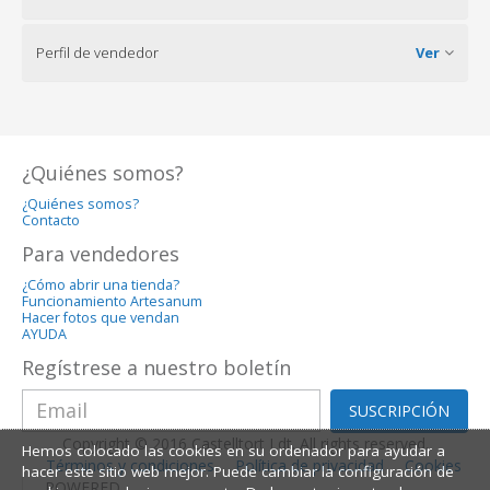
Perfil de vendedor
Ver
¿Quiénes somos?
¿Quiénes somos?
Contacto
Para vendedores
¿Cómo abrir una tienda?
Funcionamiento Artesanum
Hacer fotos que vendan
AYUDA
Regístrese a nuestro boletín
SUSCRIPCIÓN
Copyright © 2016 Castelltort Ldt. All rights reserved.
Hemos colocado las cookies en su ordenador para ayudar a
Términos y condiciones
Política de privacidad
Cookies
hacer este sitio web mejor. Puede cambiar la configuración de
POWERED