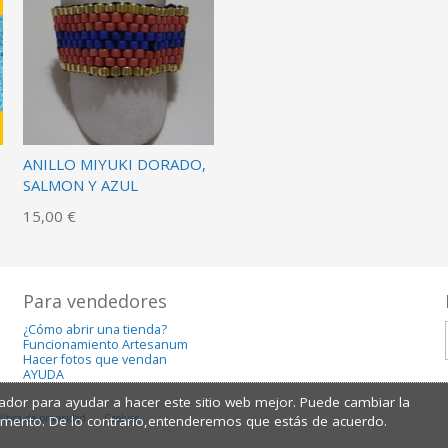
ANILLO MIYUKI DORADO,
SALMON Y AZUL
15,00 €
Para vendedores
¿Cómo abrir una tienda?
Funcionamiento Artesanum
Hacer fotos que vendan
AYUDA
dor para ayudar a hacer este sitio web mejor. Puede cambiar la
lítica de privacidad
Cookies
omento. De lo contrario,entenderemos que estás de acuerdo.