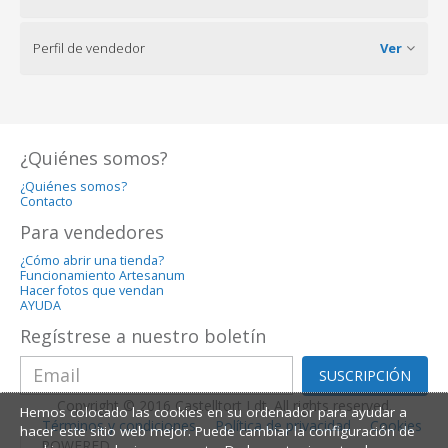
Perfil de vendedor
Ver
¿Quiénes somos?
¿Quiénes somos?
Contacto
Para vendedores
¿Cómo abrir una tienda?
Funcionamiento Artesanum
Hacer fotos que vendan
AYUDA
Regístrese a nuestro boletín
SUSCRIPCIÓN
Copyright © 2016 Castelltort Ldt. All rights reserved.
Hemos colocado las cookies en su ordenador para ayudar a
Términos y condiciones
Política de privacidad
Cookies
hacer este sitio web mejor. Puede cambiar la configuración de
POWERED