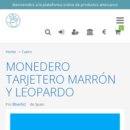
Bienvenidos a la plataforma online de productos artesanos
Toggl
naviga
0
Home
Cuero
MONEDERO
TARJETERO MARRÓN
Y LEOPARDO
Bberbi2
Por
de Spain