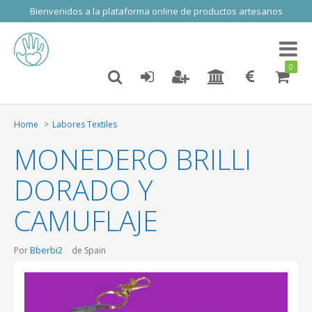
Bienvenidos a la plataforma online de productos artesanos
Toggl
naviga
0
Home
Labores Textiles
MONEDERO BRILLI
DORADO Y
CAMUFLAJE
Bberbi2
Por
de Spain