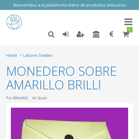
Bienvenidos a la plataforma online de productos artesanos
Toggl
naviga
0
Home
Labores Textiles
MONEDERO SOBRE
AMARILLO BRILLI
Bberbi2
Por
de Spain