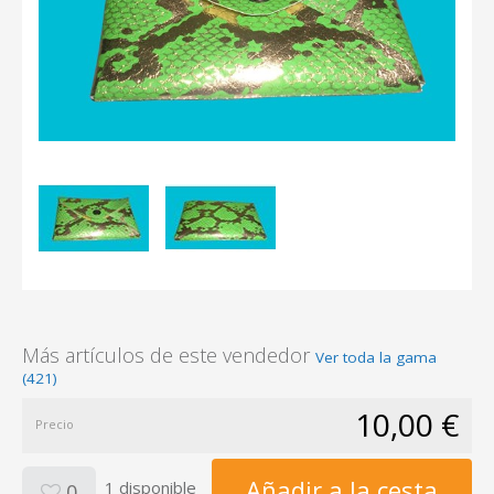
Más artículos de este vendedor
Ver toda la gama
(421)
10,00 €
Precio
Añadir a la cesta
1 disponible
0