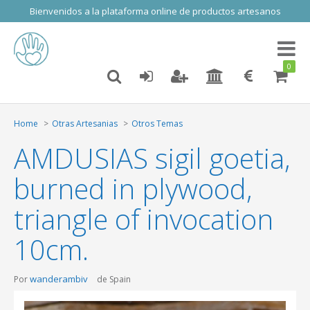
Bienvenidos a la plataforma online de productos artesanos
Toggl
naviga
0
Home
Otras Artesanias
Otros Temas
AMDUSIAS sigil goetia,
burned in plywood,
triangle of invocation
10cm.
wanderambiv
Por
de Spain