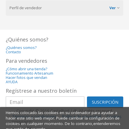
Perfil de vendedor
Ver
¿Quiénes somos?
¿Quiénes somos?
Contacto
Para vendedores
¿Cómo abrir una tienda?
Funcionamiento Artesanum
Hacer fotos que vendan
AYUDA
Regístrese a nuestro boletín
SUSCRIPCIÓN
Copyright © 2016 Castelltort Ldt. All rights reserved.
Hemos colocado las cookies en su ordenador para ayudar a
Términos y condiciones
Política de privacidad
Cookies
hacer este sitio web mejor. Puede cambiar la configuración de
POWERED
cookies en cualquier momento. De lo contrario,entenderemos
BY