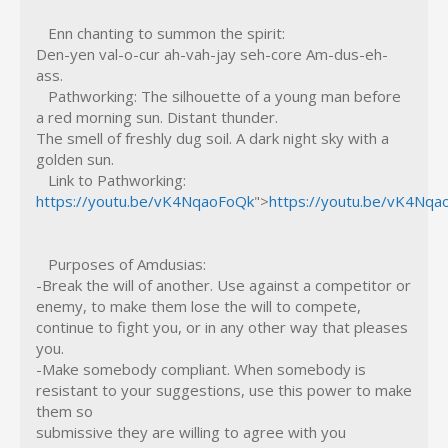
Enn chanting to summon the spirit:
Den-yen val-o-cur ah-vah-jay seh-core Am-dus-eh-
ass.
Pathworking: The silhouette of a young man before
a red morning sun. Distant thunder.
The smell of freshly dug soil. A dark night sky with a
golden sun.
Link to Pathworking:
https://youtu.be/vK4NqaoFoQk
">
https://youtu.be/vK4Nq
Purposes of Amdusias:
-Break the will of another. Use against a competitor or
enemy, to make them lose the will to compete,
continue to fight you, or in any other way that pleases
you.
-Make somebody compliant. When somebody is
resistant to your suggestions, use this power to make
them so
submissive they are willing to agree with you