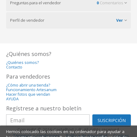
Preguntas para el vendedor
0
Comentarios
Perfil de vendedor
Ver
¿Quiénes somos?
¿Quiénes somos?
Contacto
Para vendedores
¿Cómo abrir una tienda?
Funcionamiento Artesanum
Hacer fotos que vendan
AYUDA
Regístrese a nuestro boletín
SUSCRIPCIÓN
Copyright © 2016 Castelltort Ldt. All rights reserved.
Hemos colocado las cookies en su ordenador para ayudar a
Términos y condiciones
Política de privacidad
Cookies