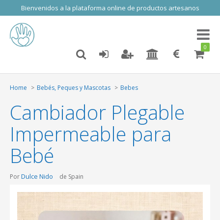
Bienvenidos a la plataforma online de productos artesanos
Toggl
naviga
0
Home
Bebés, Peques y Mascotas
Bebes
Cambiador Plegable
Impermeable para
Bebé
Dulce Nido
Por
de Spain