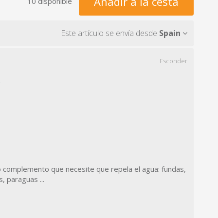
Añadir a la cesta
10 disponible
Este artículo se envía desde
Spain
Esconder
r
 o complemento que necesite que repela el agua: fundas,
, paraguas ...