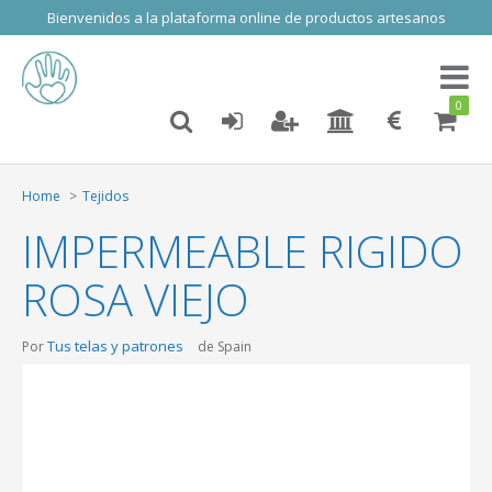
Bienvenidos a la plataforma online de productos artesanos
Toggl
naviga
0
Home
Tejidos
IMPERMEABLE RIGIDO
ROSA VIEJO
Tus telas y patrones
Por
de Spain