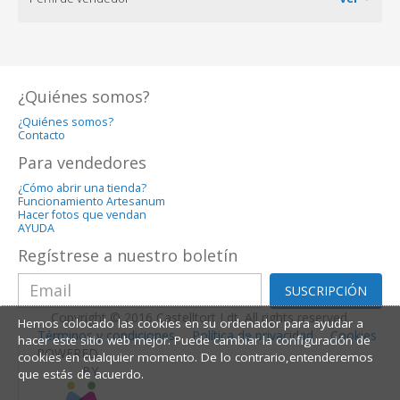
¿Quiénes somos?
¿Quiénes somos?
Contacto
Para vendedores
¿Cómo abrir una tienda?
Funcionamiento Artesanum
Hacer fotos que vendan
AYUDA
Regístrese a nuestro boletín
SUSCRIPCIÓN
Copyright © 2016 Castelltort Ldt. All rights reserved.
Hemos colocado las cookies en su ordenador para ayudar a
Términos y condiciones
Política de privacidad
Cookies
hacer este sitio web mejor. Puede cambiar la configuración de
POWERED
cookies en cualquier momento. De lo contrario,entenderemos
BY
que estás de acuerdo.