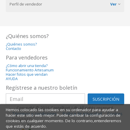
Perfil de vendedor
Ver
¿Quiénes somos?
¿Quiénes somos?
Contacto
Para vendedores
¿Cómo abrir una tienda?
Funcionamiento Artesanum
Hacer fotos que vendan
AYUDA
Regístrese a nuestro boletín
SUSCRIPCIÓN
Copyright © 2016 Castelltort Ldt. All rights reserved.
Hemos colocado las cookies en su ordenador para ayudar a
Términos y condiciones
Política de privacidad
Cookies
hacer este sitio web mejor. Puede cambiar la configuración de
POWERED
cookies en cualquier momento. De lo contrario,entenderemos
BY
que estás de acuerdo.