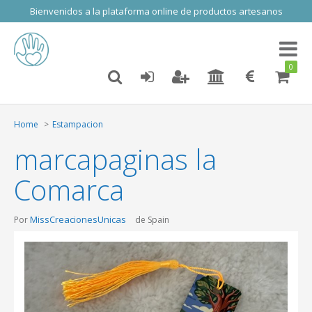
Bienvenidos a la plataforma online de productos artesanos
Toggl
naviga
0
Home
Estampacion
marcapaginas la
Comarca
MissCreacionesUnicas
Por
de Spain