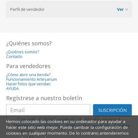
Perfil de vendedor
Ver
¿Quiénes somos?
¿Quiénes somos?
Contacto
Para vendedores
¿Cómo abrir una tienda?
Funcionamiento Artesanum
Hacer fotos que vendan
AYUDA
Regístrese a nuestro boletín
SUSCRIPCIÓN
Copyright © 2016 Castelltort Ldt. All rights reserved.
Hemos colocado las cookies en su ordenador para ayudar a
Términos y condiciones
Política de privacidad
Cookies
hacer este sitio web mejor. Puede cambiar la configuración de
POWERED
cookies en cualquier momento. De lo contrario,entenderemos
BY