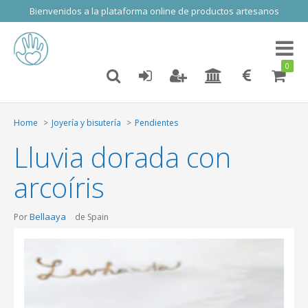
Bienvenidos a la plataforma online de productos artesanos
Toggl
naviga
0
Home
Joyería y bisutería
Pendientes
Lluvia dorada con
arcoíris
Bellaaya
Por
de Spain