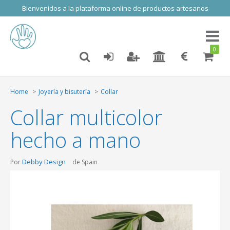
Bienvenidos a la plataforma online de productos artesanos
Toggl
naviga
0
Home
Joyería y bisutería
Collar
Collar multicolor
hecho a mano
Debby Design
Por
de Spain