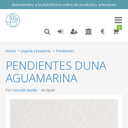
Bienvenidos a la plataforma online de productos artesanos
Toggl
naviga
0
Home
Joyería y bisutería
Pendientes
PENDIENTES DUNA
AGUAMARINA
Coccole studio
Por
de Spain