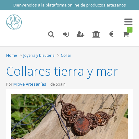
Bienvenidos a la plataforma online de productos artesanos
Toggl
naviga
0
Home
Joyería y bisutería
Collar
Collares tierra y mar
Mlove Artesanías
Por
de Spain