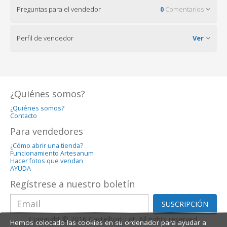
Preguntas para el vendedor
0
Comentarios
Perfil de vendedor
Ver
¿Quiénes somos?
¿Quiénes somos?
Contacto
Para vendedores
¿Cómo abrir una tienda?
Funcionamiento Artesanum
Hacer fotos que vendan
AYUDA
Regístrese a nuestro boletín
SUSCRIPCIÓN
Copyright © 2016 Castelltort Ldt. All rights reserved.
Hemos colocado las cookies en su ordenador para ayudar a