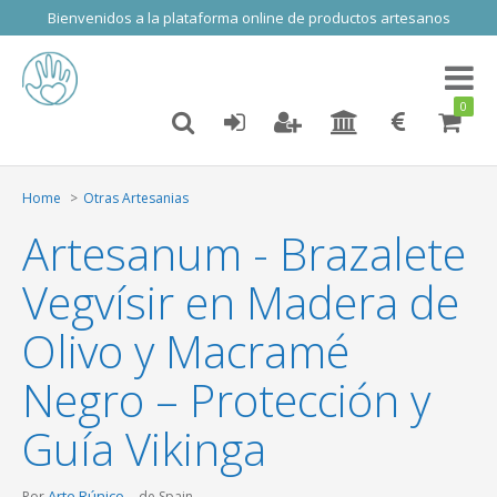
Bienvenidos a la plataforma online de productos artesanos
Toggl
naviga
0
Home
Otras Artesanias
Artesanum - Brazalete
Vegvísir en Madera de
Olivo y Macramé
Negro – Protección y
Guía Vikinga
Arte Rúnico
Por
de Spain