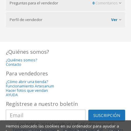
Preguntas para el vendedor
0
Comentarios
Perfil de vendedor
Ver
¿Quiénes somos?
¿Quiénes somos?
Contacto
Para vendedores
¿Cómo abrir una tienda?
Funcionamiento Artesanum
Hacer fotos que vendan
AYUDA
Regístrese a nuestro boletín
SUSCRIPCIÓN
Copyright © 2016 Castelltort Ldt. All rights reserved.
Hemos colocado las cookies en su ordenador para ayudar a
Términos y condiciones
Política de privacidad
Cookies