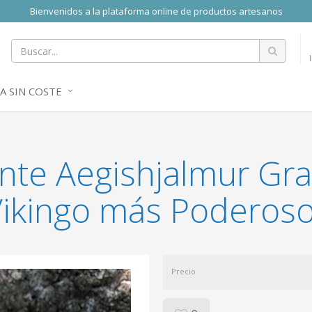
Bienvenidos a la plataforma online de productos artesanos
A SIN COSTE
ante Aegishjalmur Gr
 Vikingo más Poderos
Precio