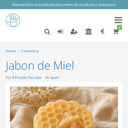
Bienvenidos a la plataforma online de productos artesanos
Toggl
naviga
0
Home
Cosmetica
Jabon de Miel
Il Piccolo Peccato
Por
de Spain