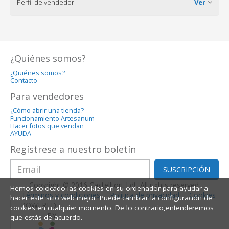
Perfil de vendedor
Ver
¿Quiénes somos?
¿Quiénes somos?
Contacto
Para vendedores
¿Cómo abrir una tienda?
Funcionamiento Artesanum
Hacer fotos que vendan
AYUDA
Regístrese a nuestro boletín
SUSCRIPCIÓN
Copyright © 2016 Castelltort Ldt. All rights reserved.
Hemos colocado las cookies en su ordenador para ayudar a
Términos y condiciones
Política de privacidad
Cookies
hacer este sitio web mejor. Puede cambiar la configuración de
POWERED
cookies en cualquier momento. De lo contrario,entenderemos
BY
que estás de acuerdo.