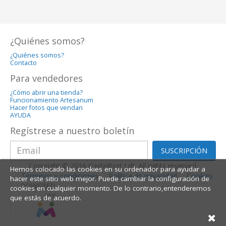
¿Quiénes somos?
¿Quiénes somos?
Contacto
Para vendedores
¿Cómo abrir una tienda?
Funcionamiento Artesanum
Hacer fotos que vendan
AYUDA
Regístrese a nuestro boletín
SUSCRIPCIÓN
Copyright © 2016 Castelltort Ldt. All rights reserved.
Hemos colocado las cookies en su ordenador para ayudar a
Términos y condiciones
Política de privacidad
Cookies
hacer este sitio web mejor. Puede cambiar la configuración de
POWERED
cookies en cualquier momento. De lo contrario,entenderemos
BY
que estás de acuerdo.