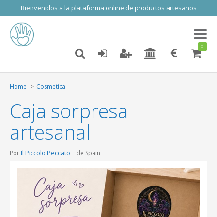
Bienvenidos a la plataforma online de productos artesanos
Toggl
naviga
0
Home
Cosmetica
Caja sorpresa
artesanal
Il Piccolo Peccato
Por
de Spain