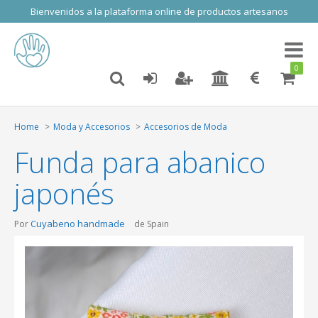
Bienvenidos a la plataforma online de productos artesanos
Toggl
naviga
0
Home
Moda y Accesorios
Accesorios de Moda
Funda para abanico
japonés
Cuyabeno handmade
Por
de Spain