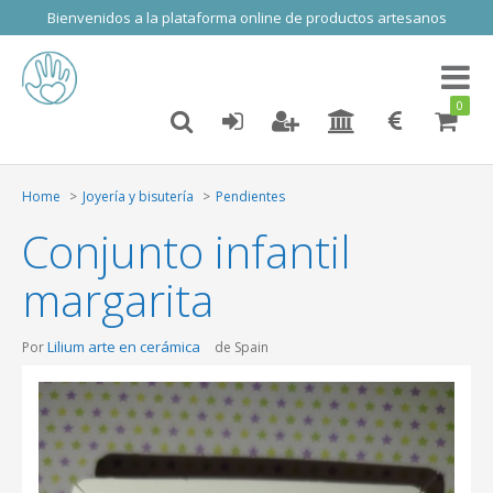
Bienvenidos a la plataforma online de productos artesanos
Toggl
naviga
0
Home
Joyería y bisutería
Pendientes
Conjunto infantil
margarita
Lilium arte en cerámica
Por
de Spain