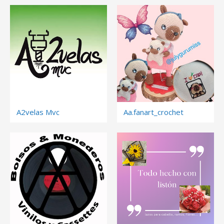
A2velas Mvc
Aa.fanart_crochet