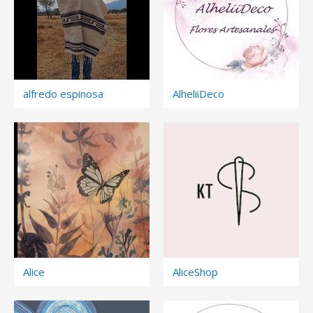
alfredo espinosa
AlheliiDeco
Alice
AliceShop