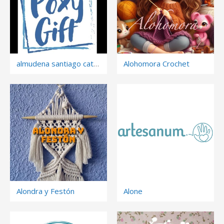
almudena santiago catalán
Alohomora Crochet
Alondra y Festón
Alone