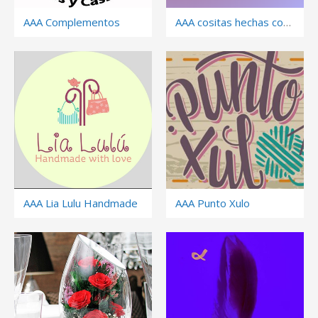
AAA Complementos
AAA cositas hechas con amor
AAA Lia Lulu Handmade
AAA Punto Xulo