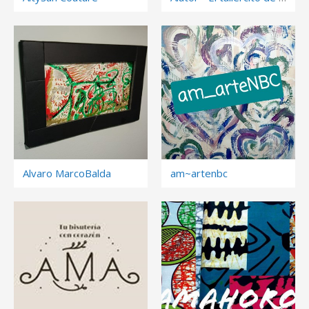
Alvaro MarcoBalda
am~artenbc