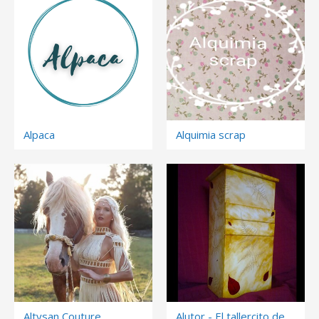
Alpaca
Alquimia scrap
Altysan Couture
Alutor - El tallercito de Raquel